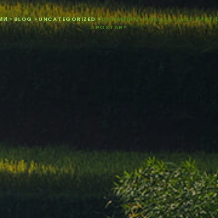
МИ
BLOG
UNCATEGORIZED
DOPAMINAS ANALIZA: ¿LOS PART
>
>
>
APOSTAR?