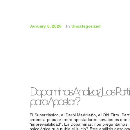
January 6, 2026
In
Uncategorized
Dopaminas Analiza: ¿Los Parti
para Apostar?
El Superclásico, el Derbi Madrileño, el Old Firm. Pa
creencia popular entre apostadores novatos es que 
“imprevisibilidad”. En Dopaminas, nos preguntamos:
psicológica que nubla el juicio? Este análisis desglo