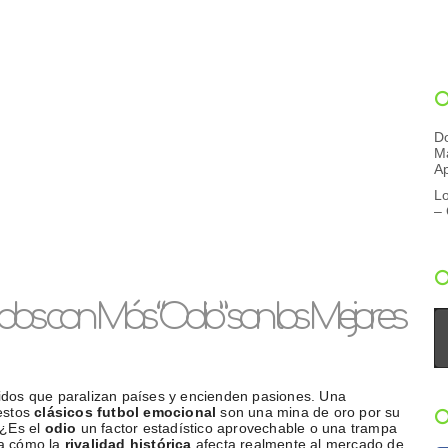
D
M
A
L
–
dos con Más “Odio” son los Mejores
rtidos que paralizan países y encienden pasiones. Una
estos
clásicos futbol emocional
son una mina de oro por su
 ¿Es el
odio
un factor estadístico aprovechable o una trampa
sa cómo la
rivalidad histórica
afecta realmente al mercado de