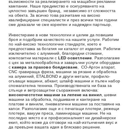
възможности за реализирането на мащабни рекламни
кампании. Наше предимство е осигуряването на
цялостно завършен бранд, независимо от сложността
на обекта. За всичко това разчитаме на високо
квалифицирани специалисти и през всички тези години
сме доказали че сме коректен и надежден партньор.
Инвестираме в нови технологии и целим да повишим
броя и подобрим качеството на нашите услуги. Работим
по най-високо технологични стандарти, което е
предпоставка за богатия ни каталог от изделия. Работим
изключително с алуминий, благородни стомани,
композитни материали с
LED осветление
. Разполагаме
с цех за металообработка и заваръчни услуги оборудван
с
камера за прахово боядисване
, СО-Аргон апарат,
CNC гравираща фреза, машини за рязане и обработка
на алуминий, ETALBOND и други метали, профило-
огъващи машини, абкант, шлайф машини и пълен набор
спомагателна техника. Производствената ни база за
слънце и ветрозащитни съоражения включва:
високочестотни машини за лепене на винил
, шевни
машини за обработка, подшиване и кантиране на
платове и винили, пневматични машини за поставяне на
капси. Разполагаме още и с печатащи плотери, режещи
плотери, вакуум преса, ламиниращи машини. Не на
последно място е и професионалният ни дизайнерски
екип, който може да отговори на най-изтънчения вкус и
да превърне вашата идея в бляскаво решение.